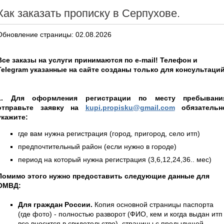
Как заказать прописку в Серпухове.
Обновление страницы: 02.08.2026
Все заказы на услуги принимаются по e-mail! Телефон и
Telegram указанные на сайте созданы только для консультаций
1. Для оформления регистрации по месту пребывани
отправьте заявку на
kupi.propisku@gmail.com
обязательн
укажите:
где вам нужна регистрация (город, пригород, село итп)
предпочтительный район (если нужно в городе)
период на который нужна регистрация (3,6,12,24,36.. мес)
Помимо этого нужно предоставить следующие данные для
ОМВД:
Для граждан России.
Копия основной страницы паспорта
(где фото) - полностью разворот (ФИО, кем и когда выдан итп 
все вносится в свидетельство), страницы с предыдущей