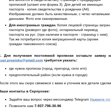
пропиской (штамп или форма 3). Для детей не имеющих
паспорта - копия свидетельства о рождении (А4).
Изображение должно быть качественным, с четко читаемыми
данными. Фото или сканированные.
Для иностранных граждан.
Копия лицевой страницы загран.
паспорта (разворот где фото), нотариальный перевод
паспорта на рус. (при наличии в паспорте - страницу с ним).
Так же потребуется копия миграционной карты (кроме
граждан таможенного союза).
2. Для получения постоянной прописки оставьте заявку н
kupi.propisku@gmail.com
требуется указать:
где нужна прописка (город, пригород, село итп)
предпочтительный район (если нужна в городе)
После этого мы скоро свяжемся с вами и уточним все детали сделки
Наши контакты в Серпухове:
Задайте ваш вопрос через мессенджер Telegram
Нажмите тут
Позвоните нам
7-937-796-30-96